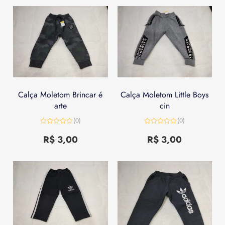
Calça Moletom Brincar é
Calça Moletom Little Boys
arte
cin
(0)
(0)
Avaliação
Avaliação
0
0
R$
3,00
R$
3,00
de
de
5
5