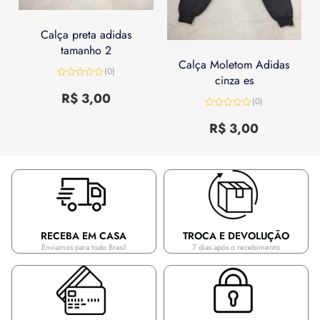
Calça preta adidas
tamanho 2
Calça Moletom Adidas
(0)
cinza es
Avaliação
0
R$
3,00
(0)
de
5
Avaliação
0
R$
3,00
de
5
RECEBA EM CASA
TROCA E DEVOLUÇÃO
Enviamos para todo Brasil
7 dias após o recebimento