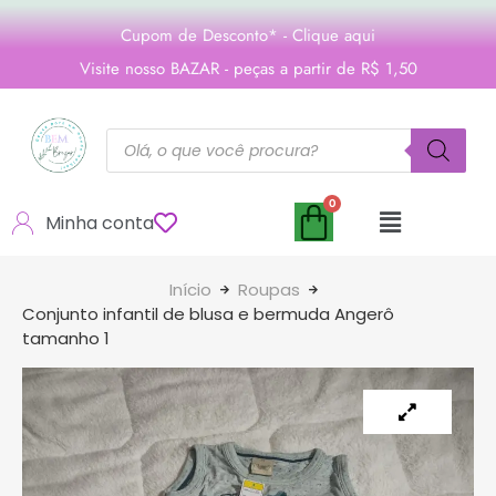
Cupom de Desconto* - Clique aqui
Visite nosso BAZAR - peças a partir de R$ 1,50
Minha conta
Início
Roupas
Conjunto infantil de blusa e bermuda Angerô
tamanho 1