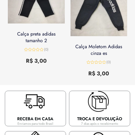
Calça preta adidas
tamanho 2
Calça Moletom Adidas
(0)
cinza es
Avaliação
0
R$
3,00
(0)
de
5
Avaliação
0
R$
3,00
de
5
RECEBA EM CASA
TROCA E DEVOLUÇÃO
Enviamos para todo Brasil
7 dias após o recebimento