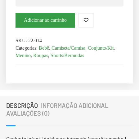
Adicionar ao carrinho
SKU:
22.014
Categorias:
Bebê
,
Camiseta/Camisa
,
Conjunto/Kit
,
Menino
,
Roupas
,
Shorts/Bermudas
DESCRIÇÃO
INFORMAÇÃO ADICIONAL
AVALIAÇÕES (0)
Conjunto infantil de blusa e bermuda Angerô tamanho 1