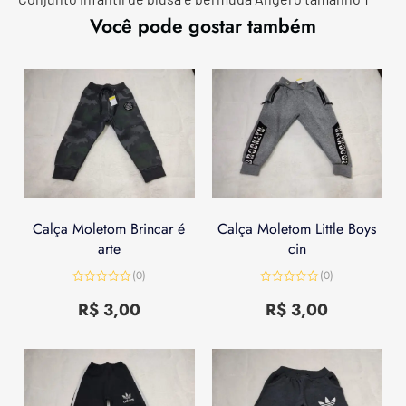
Você pode gostar também
Calça Moletom Brincar é
Calça Moletom Little Boys
arte
cin
(0)
(0)
Avaliação
Avaliação
0
0
R$
3,00
R$
3,00
de
de
5
5