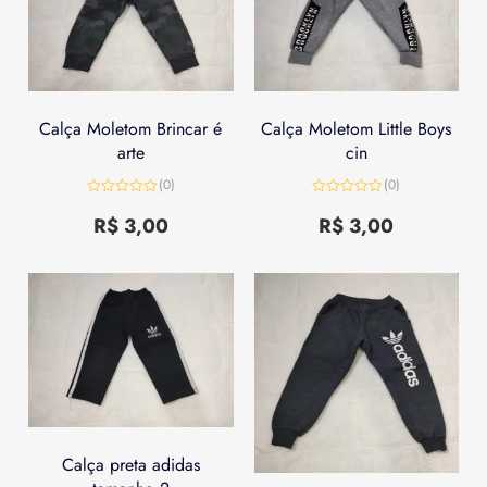
Calça Moletom Brincar é
Calça Moletom Little Boys
arte
cin
(0)
(0)
Avaliação
Avaliação
0
0
R$
3,00
R$
3,00
de
de
5
5
Calça preta adidas