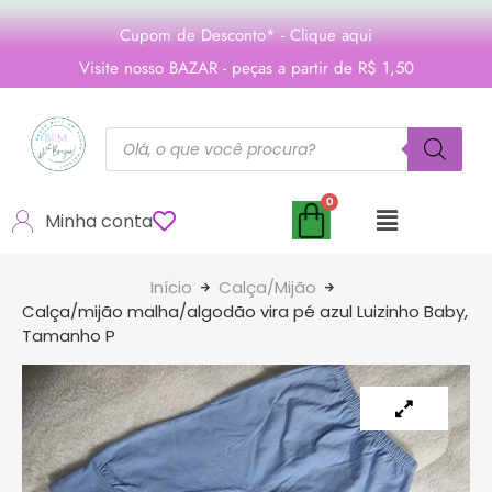
Cupom de Desconto* - Clique aqui
Visite nosso BAZAR - peças a partir de R$ 1,50
Minha conta
Início
Calça/Mijão
Calça/mijão malha/algodão vira pé azul Luizinho Baby,
Tamanho P