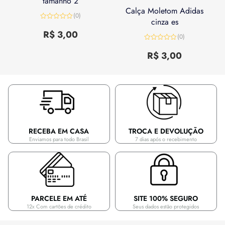
tamanho 2
Calça Moletom Adidas
(0)
cinza es
Avaliação
0
R$
3,00
(0)
de
5
Avaliação
0
R$
3,00
de
5
RECEBA EM CASA
TROCA E DEVOLUÇÃO
Enviamos para todo Brasil
7 dias após o recebimento
PARCELE EM ATÉ
SITE 100% SEGURO
12x Com cartões de crédito
Seus dados estão protegidos