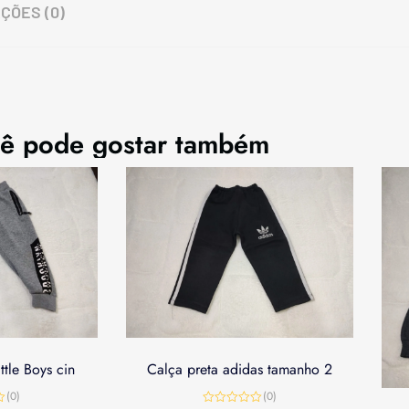
ÇÕES (0)
ê pode gostar também
tle Boys cin
Calça preta adidas tamanho 2
(0)
(0)