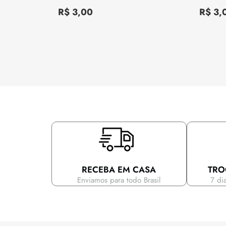
Avaliação
Avaliação
0
0
R$
3,00
R$
3,
de
de
5
5
RECEBA EM CASA
TRO
Enviamos para todo Brasil
7 di