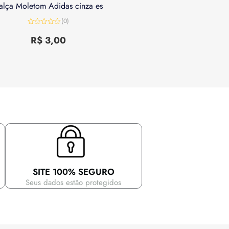
alça Moletom Adidas cinza es
(0)
Avaliação
0
R$
3,00
de
5
SITE 100% SEGURO
Seus dados estão protegidos