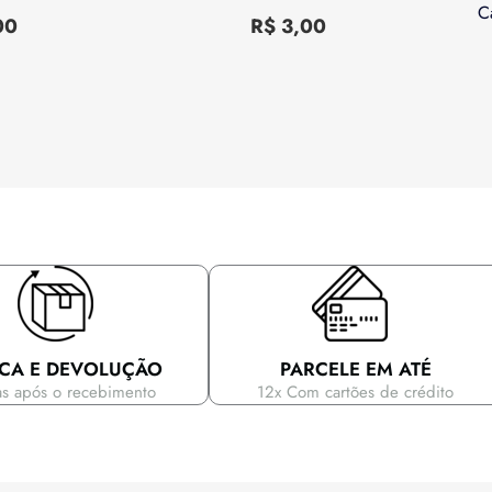
Avaliação
C
0
00
R$
3,00
de
5
CA E DEVOLUÇÃO
PARCELE EM ATÉ
as após o recebimento
12x Com cartões de crédito