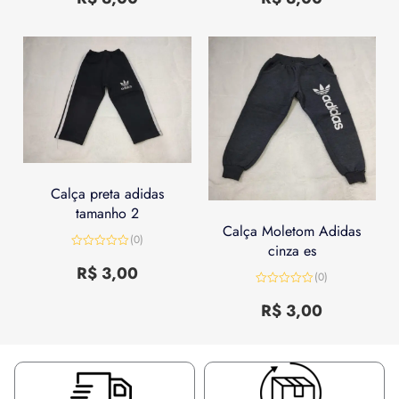
de
de
5
5
Calça preta adidas
tamanho 2
Calça Moletom Adidas
(0)
cinza es
Avaliação
0
R$
3,00
(0)
de
5
Avaliação
0
R$
3,00
de
5