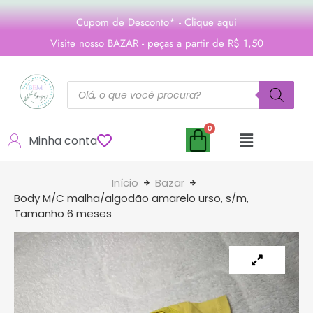
Cupom de Desconto* - Clique aqui
Visite nosso BAZAR - peças a partir de R$ 1,50
Minha conta
Início
Bazar
Body M/C malha/algodão amarelo urso, s/m,
Tamanho 6 meses