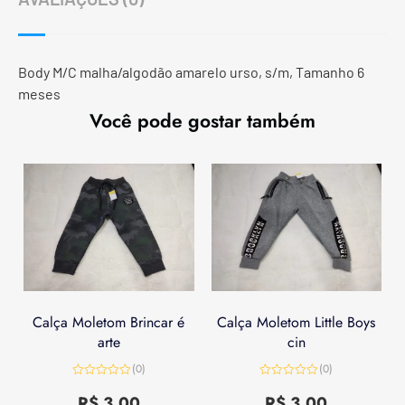
Body M/C malha/algodão amarelo urso, s/m, Tamanho 6
meses
Você pode gostar também
Calça Moletom Brincar é
Calça Moletom Little Boys
arte
cin
(0)
(0)
Avaliação
Avaliação
0
0
R$
3,00
R$
3,00