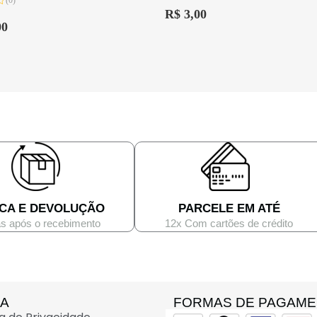
(0)
Avaliação
0
R$
3,00
de
00
5
CA E DEVOLUÇÃO
PARCELE EM ATÉ
as após o recebimento
12x Com cartões de crédito
DA
FORMAS DE PAGAM