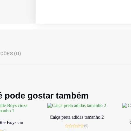
ÇÕES (0)
ê pode gostar também
Calça preta adidas tamanho 2
tle Boys cin
(0)