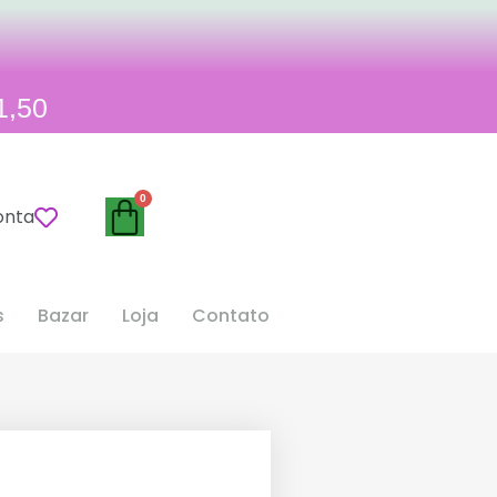
1,50
onta
s
Bazar
Loja
Contato