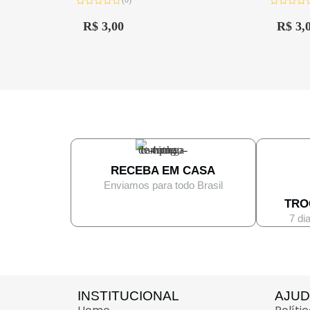
(0)
Avaliação
Avaliação
0
0
R$
3,00
R$
3,
de
de
5
5
RECEBA EM CASA
Enviamos para todo Brasil
TRO
7 di
INSTITUCIONAL
AJU