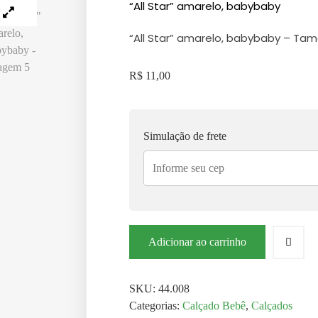
“All Star” amarelo, babybaby
“All Star” amarelo, babybaby – Tama
R$
11,00
Simulação de frete
Adicionar ao carrinho
SKU:
44.008
Categorias:
Calçado Bebê
,
Calçados