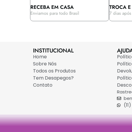
RECEBA EM CASA
TROCA E
Enviamos para todo Brasil
7 dias após
INSTITUCIONAL
AJUD
Home
Políti
Sobre Nós
Políti
Todos os Produtos
Devol
Tem Desapegos?
Políti
Contato
Desco
Rastr
bem
(11