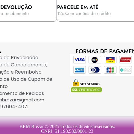
 DEVOLUÇÃO
PARCELE EM ATÉ
 o recebimento
12x Com cartões de crédito
A
FORMAS DE PAGAME
ca de Privacidade
ca de Cancelamento,
ução e Reembolso
ca de Uso de Cupom de
nto
eamento de Pedidos
brezar@gmail.com
) 97604-4071
BEM Brezar © 2025 Todos os direitos reservados.
CNPJ: 51.193.532/0001-23