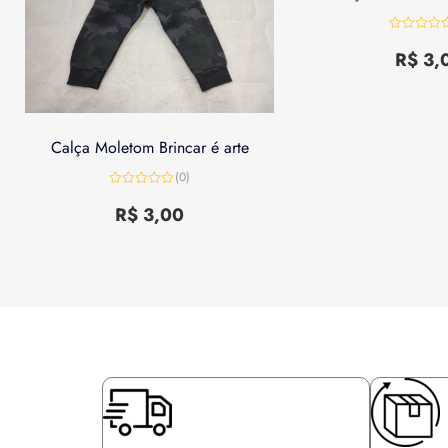
Avaliação
0
R$
3,
de
5
Calça Moletom Brincar é arte
(0)
Avaliação
0
R$
3,00
de
5