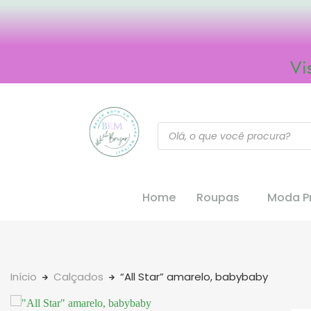
Vi
Home
Roupas
Moda Pr
Início
Calçados
“All Star” amarelo, babybaby