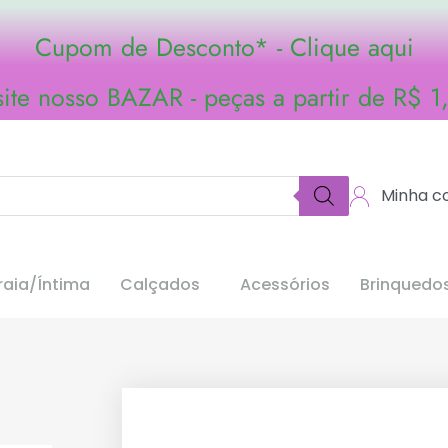
Cupom de Desconto* - Clique aqui
site nosso BAZAR - peças a partir de R$ 1
Minha c
aia/Íntima
Calçados
Acessórios
Brinquedo