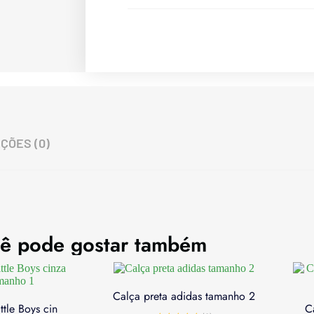
ÇÕES (0)
ê pode gostar também
Calça preta adidas tamanho 2
tle Boys cin
C